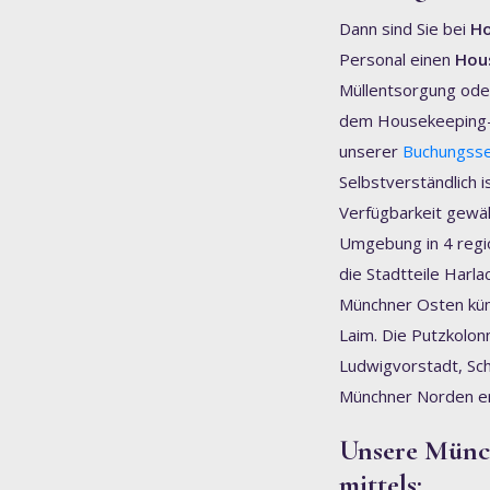
Dann sind Sie bei
Ho
Personal einen
Hou
Müllentsorgung ode
dem Housekeeping-S
unserer
Buchungsse
Selbstverständlich 
Verfügbarkeit gewäh
Umgebung in 4 regio
die Stadtteile Harl
Münchner Osten küm
Laim. Die Putzkolo
Ludwigvorstadt, Sc
Münchner Norden ers
Unsere Münch
mittels: