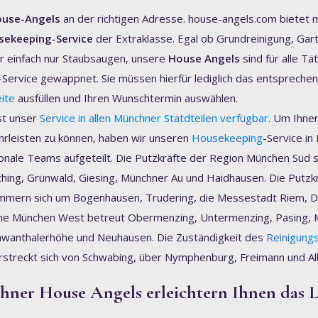
use-Angels
an der richtigen Adresse. house-angels.com bietet 
sekeeping-Service
der Extraklasse. Egal ob Grundreinigung, Gart
r einfach nur Staubsaugen, unsere
House Angels
sind für alle Tä
ervice gewappnet. Sie müssen hierfür lediglich das entsprechen
ite
ausfüllen und Ihren Wunschtermin auswählen.
ist unser
Service in allen Münchner Statdteilen verfügbar
. Um Ihne
rleisten zu können, haben wir unseren
Housekeeping
-Service i
nale Teams aufgeteilt. Die Putzkräfte der Region München Süd s
aching, Grünwald, Giesing, Münchner Au und Haidhausen. Die Putzkr
mern sich um Bogenhausen, Trudering, die Messestadt Riem, D
nne München West betreut Obermenzing, Untermenzing, Pasing, 
hwanthalerhöhe und Neuhausen. Die Zuständigkeit des
Reinigung
treckt sich von Schwabing, über Nymphenburg, Freimann und Alla
ner House Angels erleichtern Ihnen das 