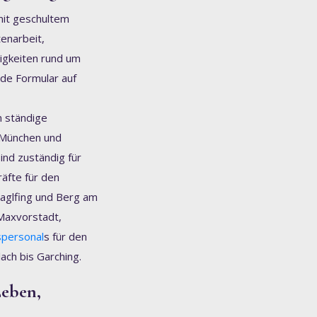
mit geschultem
enarbeit,
tigkeiten rund um
de Formular auf
n ständige
n München und
ind zuständig für
äfte für den
aglfing und Berg am
Maxvorstadt,
spersonal
s für den
ch bis Garching.
Leben,