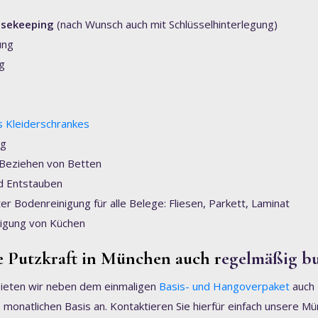
sekeeping
(nach Wunsch auch mit Schlüsselhinterlegung)
ung
g
s Kleiderschrankes
ng
Beziehen von Betten
d Entstauben
rter Bodenreinigung für alle Belege: Fliesen, Parkett, Laminat
igung von Küchen
e Putzkraft in München auch r
egelmäßig b
bieten wir neben dem einmaligen
Basis- und Hangoverpaket
auch 
 monatlichen Basis an. Kontaktieren Sie hierfür einfach unsere M